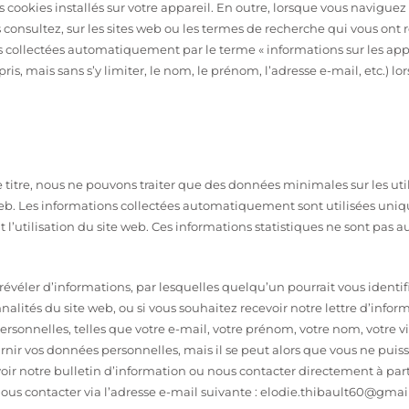
 cookies installés sur votre appareil. En outre, lorsque vous naviguez 
consultez, sur les sites web ou les termes de recherche qui vous ont r
s collectées automatiquement par le terme « informations sur les appa
, mais sans s’y limiter, le nom, le prénom, l’adresse e-mail, etc.) lor
 ce titre, nous ne pouvons traiter que des données minimales sur les u
eb. Les informations collectées automatiquement sont utilisées uniqu
nt l’utilisation du site web. Ces informations statistiques ne sont pa
s révéler d’informations, par lesquelles quelqu’un pourrait vous iden
onnalités du site web, ou si vous souhaitez recevoir notre lettre d’infor
sonnelles, telles que votre e-mail, votre prénom, votre nom, votre vil
ir vos données personnelles, mais il se peut alors que vous ne puissi
ir notre bulletin d’information ou nous contacter directement à partir
 nous contacter via l’adresse e-mail suivante : elodie.thibault60@gma