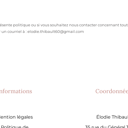
ente politique ou si vous souhaitez nous contacter concernant toute
r un courriel à : elodie.thibault60@gmail.com
Informations
Coordonné
ention légales
Élodie Thibau
Politique de
35 rue du Général 